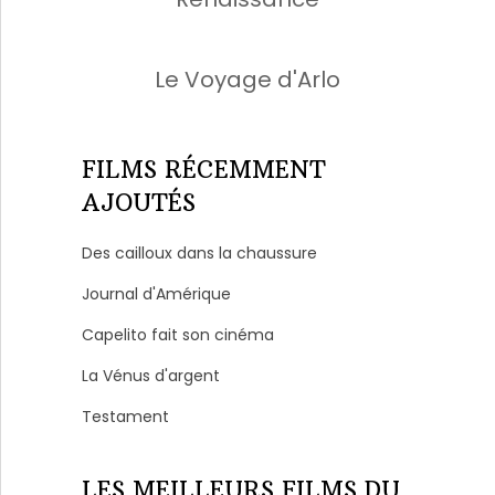
Le Voyage d'Arlo
FILMS RÉCEMMENT
AJOUTÉS
Des cailloux dans la chaussure
Journal d'Amérique
Capelito fait son cinéma
La Vénus d'argent
Testament
LES MEILLEURS FILMS DU