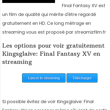
Final Fantasy XV est
un film de qualité qui mérite d'être regardé
gratuitement en HD. Ce long métrage en
streaming vous est proposé par streamizfilm.fr
Les options pour voir gratuitement
Kingsglaive: Final Fantasy XV en
streaming
Si possible évitez de voir Kingsglaive: Final