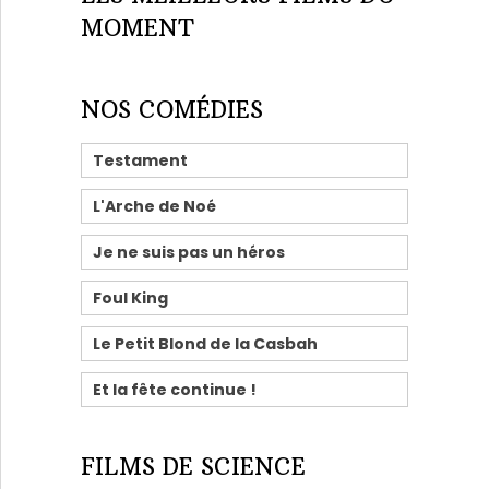
MOMENT
NOS COMÉDIES
Testament
L'Arche de Noé
Je ne suis pas un héros
Foul King
Le Petit Blond de la Casbah
Et la fête continue !
FILMS DE SCIENCE