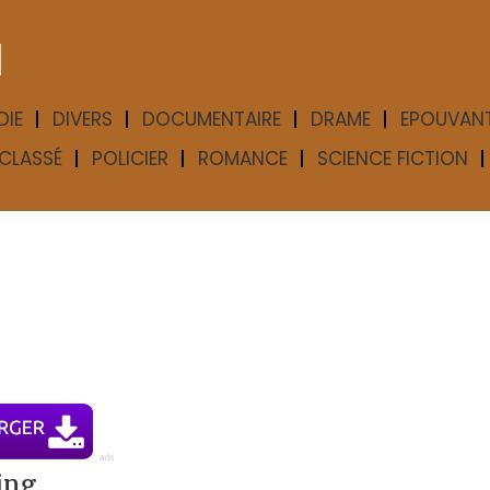
M
DIE
DIVERS
DOCUMENTAIRE
DRAME
EPOUVAN
CLASSÉ
POLICIER
ROMANCE
SCIENCE FICTION
ing