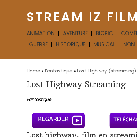
STREAM IZ FIL
ANIMATION
AVENTURE
BIOPIC
COMÉ
GUERRE
HISTORIQUE
MUSICAL
NON 
Home
»
Fantastique
»
Lost Highway
(streaming)
Lost Highway Streaming
Fantastique
Lost highway, film en stream