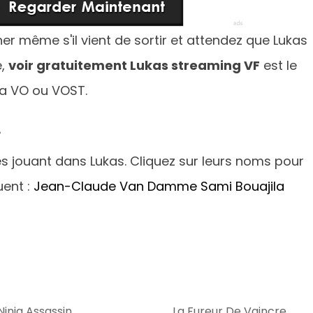
ner même s'il vient de sortir et attendez que Lukas
e,
voir gratuitement Lukas streaming VF
est le
la VO ou VOST.
s
res jouant dans Lukas. Cliquez sur leurs noms pour
uent :
Jean-Claude Van Damme
Sami Bouajila
Ninja Assassin
La Fureur De Vaincre