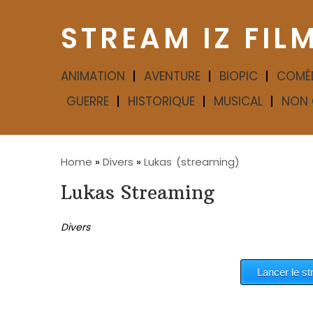
STREAM IZ FIL
ANIMATION
AVENTURE
BIOPIC
COMÉ
GUERRE
HISTORIQUE
MUSICAL
NON 
Home
»
Divers
»
Lukas
(streaming)
Lukas Streaming
Divers