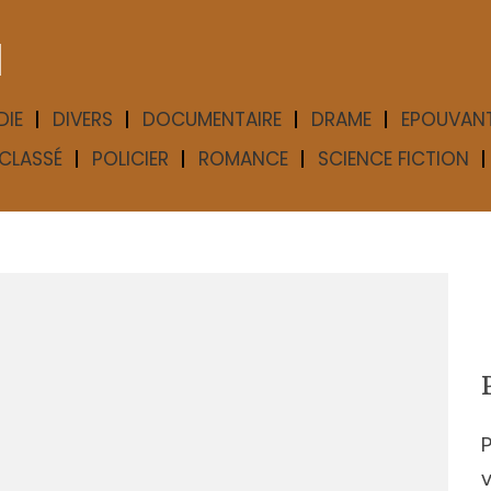
M
DIE
DIVERS
DOCUMENTAIRE
DRAME
EPOUVAN
CLASSÉ
POLICIER
ROMANCE
SCIENCE FICTION
P